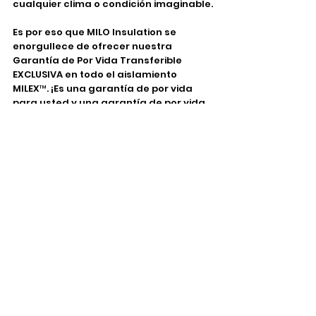
cualquier clima o condición imaginable.
Es por eso que MILO Insulation se
enorgullece de ofrecer nuestra
Garantía de Por Vida Transferible
EXCLUSIVA en todo el aislamiento
MILEX™. ¡Es una garantía de por vida
para usted y una garantía de por vida
para quien compre su hogar si alguna
vez se muda! *Consulte la garantía
para obtener detalles completos.
Programar una
Cotización Gratuita en
el Hogar